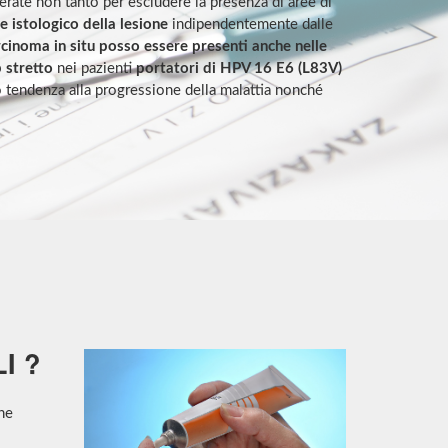
rate non tanto per escludere la presenza di aree di
 istologico della lesione
indipendentemente dalle
rcinoma in situ posso essere presenti anche nelle
 stretto
nei pazienti
portatori di HPV 16 E6 (L83V)
o tendenza alla progressione della malattia nonché
I ?
ne