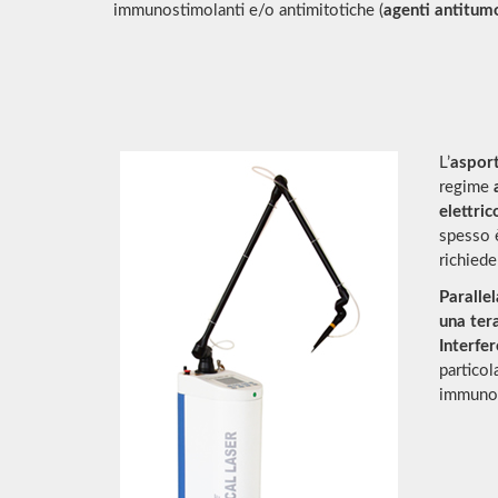
immunostimolanti e/o antimitotiche (
agenti antitumo
L’
asport
regime
elettric
spesso è
richiede
Paralle
una ter
Interfe
particol
immunod