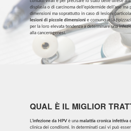
contatti virali e per precisare lo stato delle difese a
displasia o di carcinoma dell’epidermide dell’ano ma p
dimensioni ma soprattutto in caso di lesioni particola
lesioni di piccole dimensioni
e comunque la tipizzaz
per la loro elevata tendenza a determinare una infez
alla cancerogenesi.
QUAL È IL MIGLIOR TRA
L’
infezione da HPV
è una
malattia cronica infettiva 
clinica dei condilomi. In determinati casi vi può esse