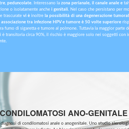
tre
,
peduncolate
. Interessano la
zona perianale, il canale anale e
tal
zione o isolatamente anche
i genitali
. Nel caso che persistano per mo
e trascurate
vi è
inoltre
la possibilità di una degenerazione tumora
i
associazione tra infezione HPV e tumore è 50 volte superiore
risp
tra fumo di sigaretta e tumore al polmone. Tuttavia la maggior parte d
i è transitoria circa 90%, il rischio è maggiore solo nei soggetti con 
nte.
I CONDILOMATOSI ANO-GENITALE
la diagnosi di condilomatosi anale o anogenitale. Uno
studio sierolog