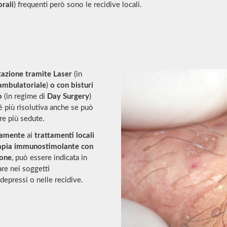
rali
) frequenti però sono le recidive locali.
azione tramite Laser
(in
ambulatoriale
)
o con bisturi
o
(in regime di
Day Surgery
)
 più risolutiva anche se può
re più sedute.
lamente
ai
trattamenti locali
apia immunostimolante con
rone
, può essere indicata in
are nei soggetti
epressi o nelle recidive.