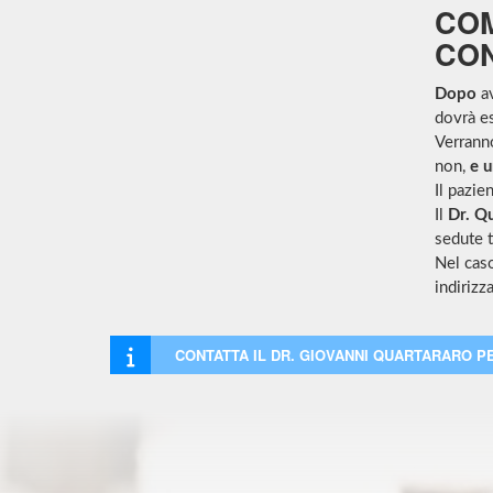
COM
CON
Dopo
av
dovrà es
Verranno
non,
e u
Il pazie
Il
Dr. Qu
sedute t
Nel cas
indirizza
CONTATTA IL DR. GIOVANNI QUARTARARO P