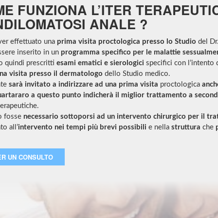
E FUNZIONA L’ITER TERAPEUTIC
DILOMATOSI ANALE ?
er effettuato una
prima visita proctologica presso lo Studio
del Dr.
sere inserito in un
programma specifico per le malattie sessualmen
 quindi prescritti
esami ematici e sierologici
specifici con l’intento d
na visita presso il dermatologo
dello Studio medico.
nte
sarà invitato a indirizzare ad una prima visita
proctologica
anch
artararo a questo punto indicherà il miglior trattamento a second
erapeutiche.
o fosse
necessario sottoporsi ad un intervento chirurgico per il tr
to all’
intervento nei tempi più brevi possibili
e nella
struttura
che
ER UN CONSULTO