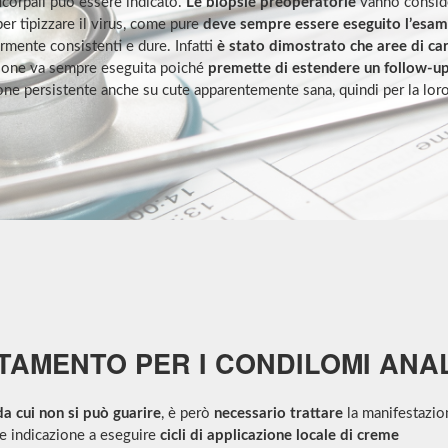
nticorpali può essere indicato.
Le biopsie preoperatorie
vanno conside
er tipizzare il virus, come pure
deve sempre essere eseguito l’esame
rmente consistenti e dure. Infatti
è stato dimostrato che aree di ca
ione va sempre eseguita poiché
premette di estendere un follow-up
ione persistente anche su cute apparentemente sana, quindi per la lor
TTAMENTO PER I CONDILOMI ANAL
da cui non si può guarire
, è però
necessario trattare
la manifestazio
re indicazione a eseguire
cicli di applicazione locale di creme