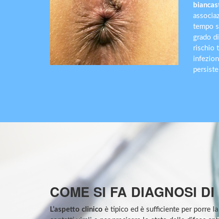
biancas
associa
tempo s
grado d
rischio 
infezion
persiste
COME SI FA DIAGNOSI D
L’aspetto clinico
è tipico ed è sufficiente per porre 