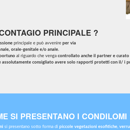
 CONTAGIO PRINCIPALE ?
ssione
principale e può avvenire
per via
nale, orale-genitale e/o anale
.
pportuno
al riguardo che venga
controllato anche il partner e curato
è assolutamente consigliato avere solo rapporti protetti con il/ i p
E SI PRESENTANO I CONDILOMI 
ni
si presentano sotto forma di
piccole vegetazioni esofitiche
,
verru