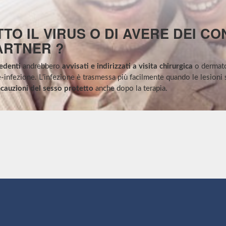
TO IL VIRUS O DI AVERE DEI C
ARTNER ?
cedenti
andrebbero
avvisati e indirizzati a visita chirurgica
o dermato
e-infezione. L’infezione è trasmessa più facilmente quando le lesioni 
ecauzioni del sesso protetto
anche dopo la terapia.