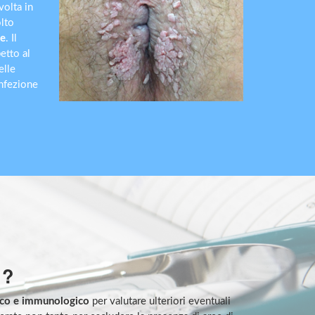
volta in
lto
le
. Il
etto al
elle
infezione
 ?
ico e immunologico
per valutare ulteriori eventuali