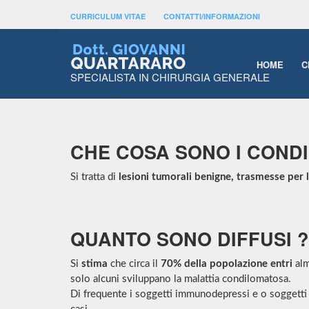
CONDILOMI ANAL
CURRICULUM VITAE
CONTATTI/INFORMAZIONI
Lesioni tumorali benigne causate da virus d
HOME
C
SPECIALISTA IN CHIRURGIA GENERALE
CHE COSA SONO I CONDI
Si tratta di
lesioni tumorali benigne, trasmesse per l
QUANTO SONO DIFFUSI ?
Si
stima
che circa il
70% della popolazione entri
alm
solo alcuni sviluppano la malattia condilomatosa.
Di frequente i soggetti immunodepressi e o soggetti a