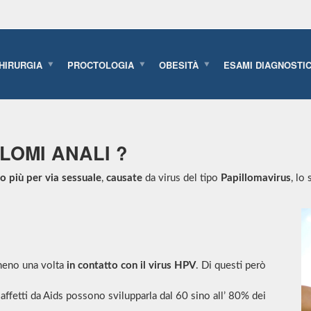
I
el tipo Papillomavirus.
HIRURGIA
PROCTOLOGIA
OBESITÀ
ESAMI DIAGNOSTIC
LOMI ANALI ?
o più per via sessuale
,
causate
da virus del tipo
Papillomavirus
, lo
eno una volta
in contatto con il virus HPV
. Di questi però
ffetti da Aids possono svilupparla dal 60 sino all’ 80% dei